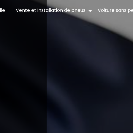
le
Vente et installation de pneus
Voiture sans p