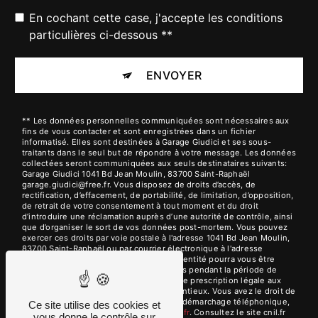
En cochant cette case, j'accepte les conditions
particulières ci-dessous **
ENVOYER
** Les données personnelles communiquées sont nécessaires aux
fins de vous contacter et sont enregistrées dans un fichier
informatisé. Elles sont destinées à Garage Giudici et ses sous-
traitants dans le seul but de répondre à votre message. Les données
collectées seront communiquées aux seuls destinataires suivants:
Garage Giudici 1041 Bd Jean Moulin, 83700 Saint-Raphaël
garage.giudici@free.fr. Vous disposez de droits d’accès, de
rectification, d’effacement, de portabilité, de limitation, d’opposition,
de retrait de votre consentement à tout moment et du droit
d’introduire une réclamation auprès d’une autorité de contrôle, ainsi
que d’organiser le sort de vos données post-mortem. Vous pouvez
exercer ces droits par voie postale à l'adresse 1041 Bd Jean Moulin,
83700 Saint-Raphaël ou par courrier électronique à l'adresse
garage.giudici@free.fr. Un justificatif d'identité pourra vous être
demandé. Nous conservons vos données pendant la période de
prise de contact puis pendant la durée de prescription légale aux
fins probatoires et de gestion des contentieux. Vous avez le droit de
vous inscrire sur la liste d'opposition au démarchage téléphonique,
Ce site utilise des cookies et
disponible à cette adresse:
Bloctel.gouv.fr
. Consultez le site cnil.fr
vous donne le contrôle sur