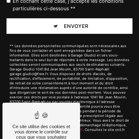
En cochant cette case, j'accepte les conditions
particulières ci-dessous **
ENVOYER
** Les données personnelles communiquées sont nécessaires aux
fins de vous contacter et sont enregistrées dans un fichier
informatisé. Elles sont destinées à Garage Giudici et ses sous-
traitants dans le seul but de répondre à votre message. Les données
collectées seront communiquées aux seuls destinataires suivants:
Garage Giudici 1041 Bd Jean Moulin, 83700 Saint-Raphaël
garage.giudici@free.fr. Vous disposez de droits d’accès, de
rectification, d’effacement, de portabilité, de limitation, d’opposition,
de retrait de votre consentement à tout moment et du droit
d’introduire une réclamation auprès d’une autorité de contrôle, ainsi
que d’organiser le sort de vos données post-mortem. Vous pouvez
exercer ces droits par voie postale à l'adresse 1041 Bd Jean Moulin,
83700 Saint-Raphaël ou par courrier électronique à l'adresse
garage.giudici@free.fr. Un justificatif d'identité pourra vous être
demandé. Nous conservons vos données pendant la période de
prise de contact puis pendant la durée de prescription légale aux
fins probatoires et de gestion des contentieux. Vous avez le droit de
vous inscrire sur la liste d'opposition au démarchage téléphonique,
Ce site utilise des cookies et
disponible à cette adresse:
Bloctel.gouv.fr
. Consultez le site cnil.fr
vous donne le contrôle sur
pour plus d’informations sur vos droits.
ceux que vous souhaitez