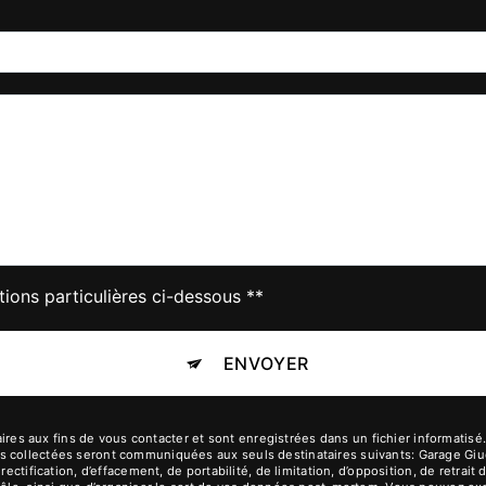
tions particulières ci-dessous **
ENVOYER
 aux fins de vous contacter et sont enregistrées dans un fichier informatisé. E
s collectées seront communiquées aux seuls destinataires suivants: Garage Giu
rectification, d’effacement, de portabilité, de limitation, d’opposition, de retra