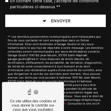
En cochant cette case, j'accepte les conditions
particulières ci-dessous **
ENVOYER
** Les données personnelles communiquées sont nécessaires aux
fins de vous contacter et sont enregistrées dans un fichier
informatisé. Elles sont destinées à Garage Giudici et ses sous-
traitants dans le seul but de répondre à votre message. Les données
collectées seront communiquées aux seuls destinataires suivants:
Garage Giudici 1041 Bd Jean Moulin, 83700 Saint-Raphaël
garage.giudici@free.fr. Vous disposez de droits d’accès, de
rectification, d’effacement, de portabilité, de limitation, d’opposition,
de retrait de votre consentement à tout moment et du droit
d’introduire une réclamation auprès d’une autorité de contrôle, ainsi
que d’organiser le sort de vos données post-mortem. Vous pouvez
exercer ces droits par voie postale à l'adresse 1041 Bd Jean Moulin,
83700 Saint-Raphaël ou par courrier électronique à l'adresse
garage.giudici@free.fr. Un justificatif d'identité pourra vous être
demandé. Nous conservons vos données pendant la période de
prise de contact puis pendant la durée de prescription légale aux
fins probatoires et de gestion des contentieux. Vous avez le droit de
vous inscrire sur la liste d'opposition au démarchage téléphonique,
Ce site utilise des cookies et
disponible à cette adresse:
Bloctel.gouv.fr
. Consultez le site cnil.fr
vous donne le contrôle sur
pour plus d’informations sur vos droits.
ceux que vous souhaitez