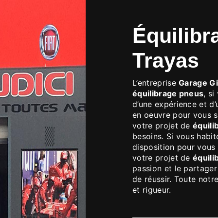
GARAGE GIUDI
équilibrage pneus à Le
Trayas
L’entreprise
Garage Gi
équilibrage pneus
, s
d’une expérience et d’
en oeuvre pour vous s
votre projet de
équili
besoins. Si vous habi
disposition pour vous
votre projet de
équili
passion et le partager
de réussir. Toute notre
et rigueur.