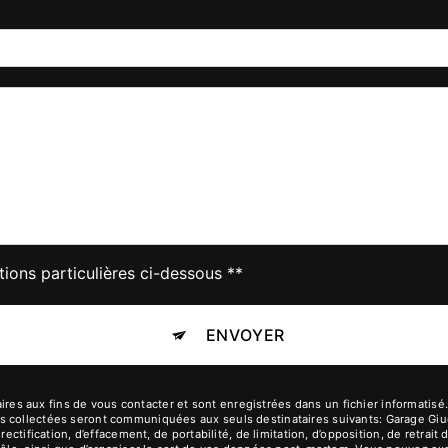
tions particulières ci-dessous **
ENVOYER
 aux fins de vous contacter et sont enregistrées dans un fichier informatisé. E
s collectées seront communiquées aux seuls destinataires suivants: Garage Giu
rectification, d’effacement, de portabilité, de limitation, d’opposition, de retra